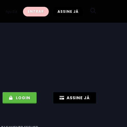
Ajuda
ENTRAR
ASSINE JÁ
Este conteúdo é exclusivo
para
Assinantes
! Para
acessar clique em:
LOGIN
ASSINE JÁ
Se você ainda não é um assinante, assine
agora mesmo! Planos a partir de R$ 10.00