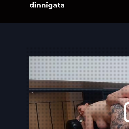
dinnigata
Vem pro carnaval da dinni