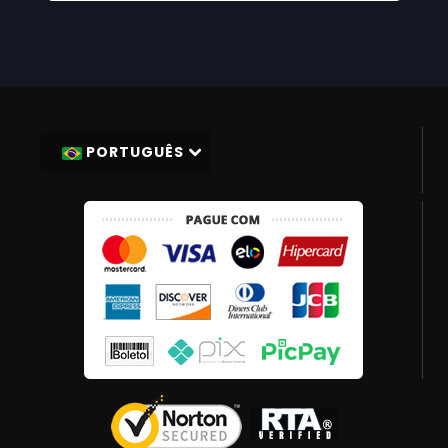
PORTUGUÊS